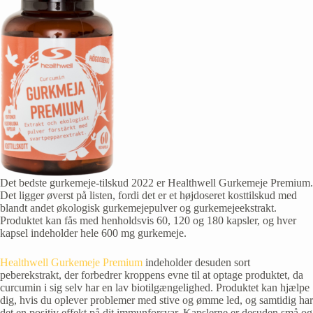
Det bedste gurkemeje-tilskud
2022 er Healthwell Gurkemeje Premium.
Det ligger øverst på listen, fordi det er et højdoseret kosttilskud med
blandt andet økologisk gurkemejepulver og gurkemejeekstrakt.
Produktet kan fås med henholdsvis 60, 120 og 180 kapsler, og hver
kapsel indeholder hele 600 mg gurkemeje.
Healthwell Gurkemeje Premium
indeholder desuden sort
peberekstrakt, der forbedrer kroppens evne til at optage produktet, da
curcumin i sig selv har en lav biotilgængelighed. Produktet kan hjælpe
dig, hvis du oplever problemer med stive og ømme led, og samtidig har
det en positiv effekt på dit immunforsvar. Kapslerne er desuden små og