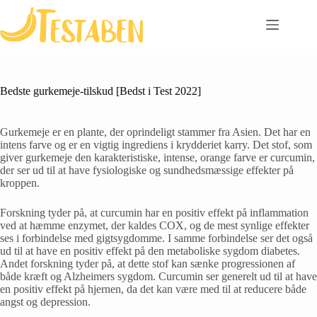
Skip
to
content
Bedste gurkemeje-tilskud [Bedst i Test 2022]
Gurkemeje er en plante, der oprindeligt stammer fra Asien. Det har en
intens farve og er en vigtig ingrediens i krydderiet karry. Det stof, som
giver gurkemeje den karakteristiske, intense, orange farve er curcumin,
der ser ud til at have fysiologiske og sundhedsmæssige effekter på
kroppen.
Forskning tyder på, at curcumin har en positiv effekt på inflammation
ved at hæmme enzymet, der kaldes COX, og de mest synlige effekter
ses i forbindelse med gigtsygdomme. I samme forbindelse ser det også
ud til at have en positiv effekt på den metaboliske sygdom diabetes.
Andet forskning tyder på, at dette stof kan sænke progressionen af
både kræft og Alzheimers sygdom. Curcumin ser generelt ud til at have
en positiv effekt på hjernen, da det kan være med til at reducere både
angst og depression.