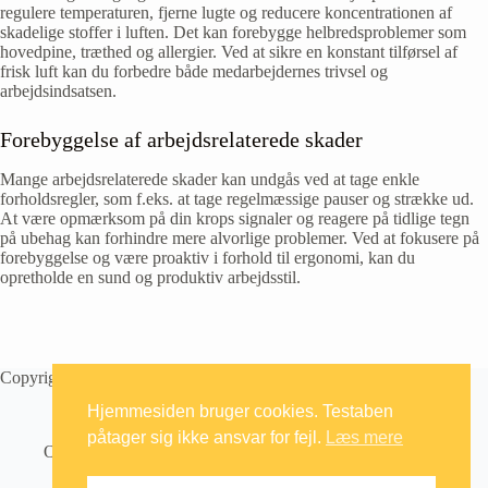
regulere temperaturen, fjerne lugte og reducere koncentrationen af
skadelige stoffer i luften. Det kan forebygge helbredsproblemer som
hovedpine, træthed og allergier. Ved at sikre en konstant tilførsel af
frisk luft kan du forbedre både medarbejdernes trivsel og
arbejdsindsatsen.
Forebyggelse af arbejdsrelaterede skader
Mange arbejdsrelaterede skader kan undgås ved at tage enkle
forholdsregler, som f.eks. at tage regelmæssige pauser og strække ud.
At være opmærksom på din krops signaler og reagere på tidlige tegn
på ubehag kan forhindre mere alvorlige problemer. Ved at fokusere på
forebyggelse og være proaktiv i forhold til ergonomi, kan du
opretholde en sund og produktiv arbejdsstil.
Copyright © 2026 Testaben
Hjemmesiden bruger cookies. Testaben
påtager sig ikke ansvar for fejl.
Læs mere
Om
Artikler
Kontakt
Databeskyttelsepolitik