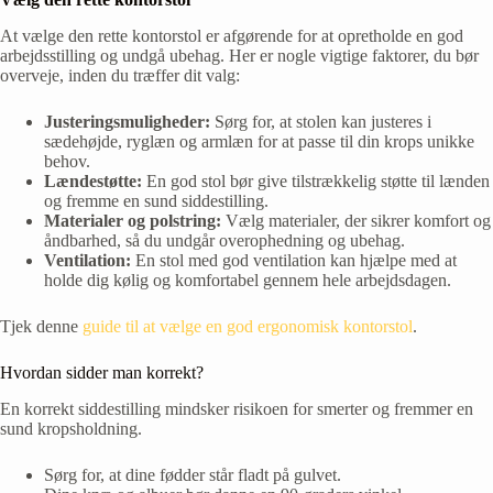
At vælge den rette kontorstol er afgørende for at opretholde en god
arbejdsstilling og undgå ubehag. Her er nogle vigtige faktorer, du bør
overveje, inden du træffer dit valg:
Justeringsmuligheder:
Sørg for, at stolen kan justeres i
sædehøjde, ryglæn og armlæn for at passe til din krops unikke
behov.
Lændestøtte:
En god stol bør give tilstrækkelig støtte til lænden
og fremme en sund siddestilling.
Materialer og polstring:
Vælg materialer, der sikrer komfort og
åndbarhed, så du undgår overophedning og ubehag.
Ventilation:
En stol med god ventilation kan hjælpe med at
holde dig kølig og komfortabel gennem hele arbejdsdagen.
Tjek denne
guide til at vælge en god ergonomisk kontorstol
.
Hvordan sidder man korrekt?
En korrekt siddestilling mindsker risikoen for smerter og fremmer en
sund kropsholdning.
Sørg for, at dine fødder står fladt på gulvet.