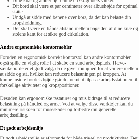
Dine knæ og albuer bør danne en 90-graders vinkel.
Dit bord skal være et par centimeter over albuehøjde for optimal
støtte.
Undgå at sidde med benene over kors, da det kan belaste din
kropsholdning.
Der skal være en hånds afstand mellem bagsiden af dine knæ og
stolens kant for at sikre god cirkulation.
Andre ergonomiske kontormøbler
Foruden en ergonomisk korrekt kontorstol kan andre kontormøbler
også spille en vigtig rolle i at skabe en sund arbejdsplads. Hæve-
sænkeborde er et godt valg, da de giver mulighed for at variere mellem
at sidde og stå, hvilket kan reducere belastningen på kroppen. At
kunne justere bordets højde gør det nemt at tilpasse arbejdsstationen til
forskellige aktiviteter og kropspositioner.
Desuden kan ergonomiske tastaturer og mus bidrage til at reducere
belastning på håndled og arme. Ved at vælge disse værktøjer kan du
minimere risikoen for museskader og forbedre din generelle
arbejdsstilling.
Et godt arbejdsmiljø
Et godt arbejdsmiljø er afgørende for både trivsel og produktivitet. Det