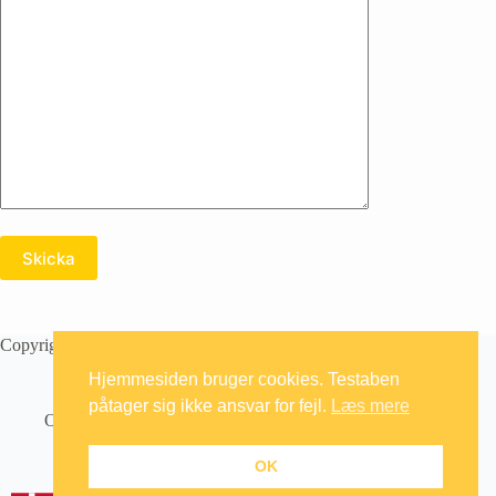
Copyright © 2026 Testaben
Hjemmesiden bruger cookies. Testaben
påtager sig ikke ansvar for fejl.
Læs mere
Om
Artikler
Kontakt
Databeskyttelsepolitik
OK