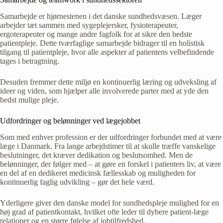
Samarbejde er hjørnestenen i det danske sundhedsvæsen. Læger
arbejder tæt sammen med sygeplejersker, fysioterapeuter,
ergoterapeuter og mange andre fagfolk for at sikre den bedste
patientpleje. Dette tværfaglige samarbejde bidrager til en holistisk
tilgang til patientpleje, hvor alle aspekter af patientens velbefindende
tages i betragtning.
Desuden fremmer dette miljø en kontinuerlig læring og udveksling af
ideer og viden, som hjælper alle involverede parter med at yde den
bedst mulige pleje.
Udfordringer og belønninger ved lægejobbet
Som med enhver profession er der udfordringer forbundet med at være
læge i Danmark. Fra lange arbejdstimer til at skulle træffe vanskelige
beslutninger, det kræver dedikation og beslutsomhed. Men de
belønninger, der følger med – at gøre en forskel i patienters liv, at være
en del af en dedikeret medicinsk fællesskab og muligheden for
kontinuerlig faglig udvikling – gør det hele værd.
Yderligere giver den danske model for sundhedspleje mulighed for en
høj grad af patientkontakt, hvilket ofte leder til dybere patient-læge
relationer og en større følelse af jobtilfredshed.