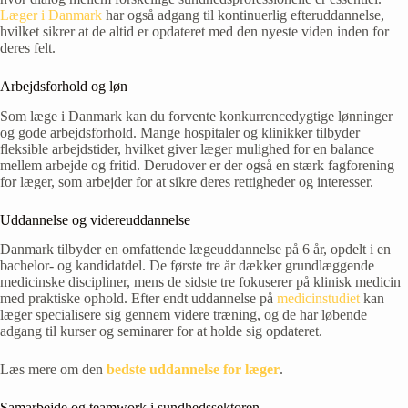
Læger i Danmark
har også adgang til kontinuerlig efteruddannelse,
hvilket sikrer at de altid er opdateret med den nyeste viden inden for
deres felt.
Arbejdsforhold og løn
Som læge i Danmark kan du forvente konkurrencedygtige lønninger
og gode arbejdsforhold. Mange hospitaler og klinikker tilbyder
fleksible arbejdstider, hvilket giver læger mulighed for en balance
mellem arbejde og fritid. Derudover er der også en stærk fagforening
for læger, som arbejder for at sikre deres rettigheder og interesser.
Uddannelse og videreuddannelse
Danmark tilbyder en omfattende lægeuddannelse på 6 år, opdelt i en
bachelor- og kandidatdel. De første tre år dækker grundlæggende
medicinske discipliner, mens de sidste tre fokuserer på klinisk medicin
med praktiske ophold. Efter endt uddannelse på
medicinstudiet
kan
læger specialisere sig gennem videre træning, og de har løbende
adgang til kurser og seminarer for at holde sig opdateret.
Læs mere om den
bedste uddannelse for læger
.
Samarbejde og teamwork i sundhedssektoren