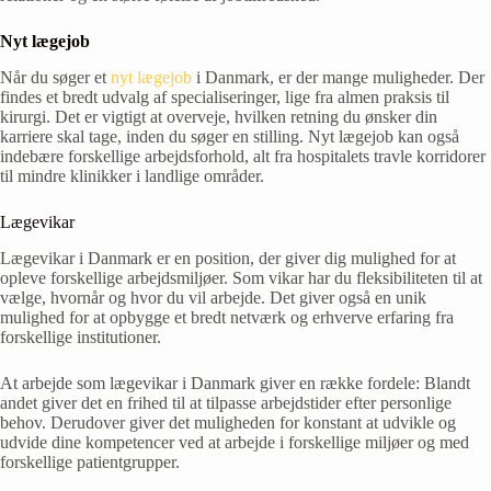
Nyt lægejob
Når du søger et
nyt lægejob
i Danmark, er der mange muligheder. Der
findes et bredt udvalg af specialiseringer, lige fra almen praksis til
kirurgi. Det er vigtigt at overveje, hvilken retning du ønsker din
karriere skal tage, inden du søger en stilling. Nyt lægejob kan også
indebære forskellige arbejdsforhold, alt fra hospitalets travle korridorer
til mindre klinikker i landlige områder.
Lægevikar
Lægevikar i Danmark er en position, der giver dig mulighed for at
opleve forskellige arbejdsmiljøer. Som vikar har du fleksibiliteten til at
vælge, hvornår og hvor du vil arbejde. Det giver også en unik
mulighed for at opbygge et bredt netværk og erhverve erfaring fra
forskellige institutioner.
At arbejde som lægevikar i Danmark giver en række fordele: Blandt
andet giver det en frihed til at tilpasse arbejdstider efter personlige
behov. Derudover giver det muligheden for konstant at udvikle og
udvide dine kompetencer ved at arbejde i forskellige miljøer og med
forskellige patientgrupper.