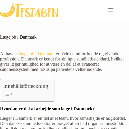
Skip
to
content
Lægejob i Danmark
At have et
lægejob i Danmark
er både en udfordrende og givende
profession. Danmark er kendt for sin høje sundhedsstandard, hvilket
giver læger mulighed for at være en del af et avanceret
sundhedssystem med fokus på patientens velbefindende.
Innehållsförteckning
Hvordan er det at arbejde som læge i Danmark?
Læger i Danmark er en del af et team, hvor samarbejde er nøgleordet.
Den danske sundhedssektor er præget af en flad organisationsstruktur,
hvor dialog mellem forskellige sundhedsprofessionelle er essentiel.