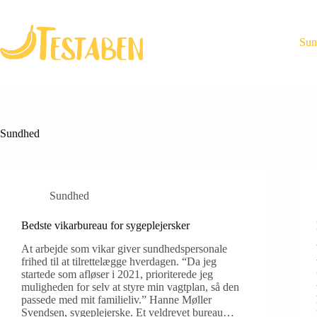
Skip
to
content
Sun
Sundhed
Sundhed
Bedste vikarbureau for sygeplejersker
At arbejde som vikar giver sundhedspersonale
frihed til at tilrettelægge hverdagen. “Da jeg
startede som afløser i 2021, prioriterede jeg
muligheden for selv at styre min vagtplan, så den
passede med mit familieliv.” Hanne Møller
Svendsen, sygeplejerske. Et veldrevet bureau…