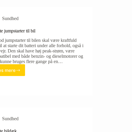
Sundhed
e jumpstarter til bil
d jumpstarter til bilen skal være kraftfuld
il at starte dit batteri under alle forhold, også i
vejr. Den skal have høj peak-strøm, være
atibel med både benzin- og dieselmotorer og
t kunne bruges flere gange på en…
s mere
Bedste
jumpstarter
til
bil
Sundhed
te bildæk