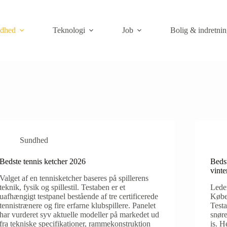
dhed
Teknologi
Job
Bolig & indretnin
Sundhed
Bedste tennis ketcher 2026
Bedst
vint
Valget af en tennisketcher baseres på spillerens
teknik, fysik og spillestil. Testaben er et
Leder
uafhængigt testpanel bestående af tre certificerede
Købe
tennistrænere og fire erfarne klubspillere. Panelet
Testa
har vurderet syv aktuelle modeller på markedet ud
snøre
fra tekniske specifikationer, rammekonstruktion
is. H