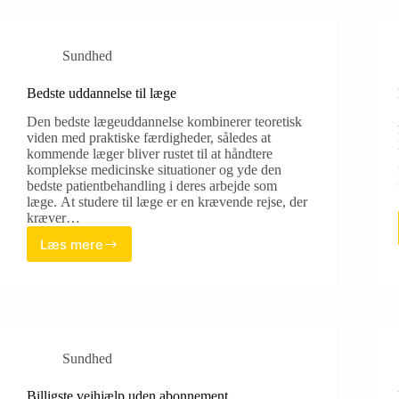
hvilken
løsning
er
Sundhed
mest
sikker?
Bedste uddannelse til læge
Den bedste lægeuddannelse kombinerer teoretisk
viden med praktiske færdigheder, således at
kommende læger bliver rustet til at håndtere
komplekse medicinske situationer og yde den
bedste patientbehandling i deres arbejde som
læge. At studere til læge er en krævende rejse, der
kræver…
Læs mere
Bedste
uddannelse
til
læge
Sundhed
Billigste vejhjælp uden abonnement