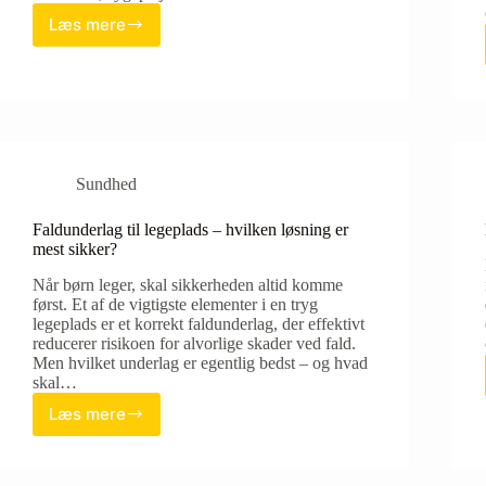
Læs mere
Bedste
vikarbureau
for
sygeplejersker
Sundhed
Faldunderlag til legeplads – hvilken løsning er
mest sikker?
Når børn leger, skal sikkerheden altid komme
først. Et af de vigtigste elementer i en tryg
legeplads er et korrekt faldunderlag, der effektivt
reducerer risikoen for alvorlige skader ved fald.
Men hvilket underlag er egentlig bedst – og hvad
skal…
Læs mere
Faldunderlag
til
legeplads
–