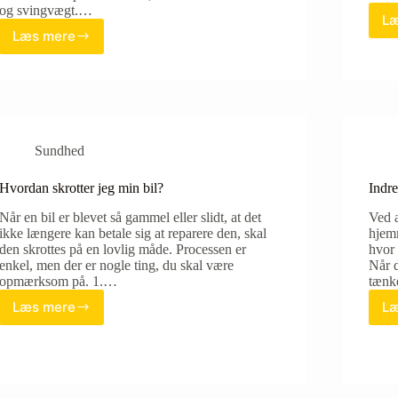
og svingvægt.…
Læ
Læs mere
Bedste
tennis
ketcher
2026
Sundhed
Hvordan skrotter jeg min bil?
Indre
Når en bil er blevet så gammel eller slidt, at det
Ved a
ikke længere kan betale sig at reparere den, skal
hjemm
den skrottes på en lovlig måde. Processen er
hvor
enkel, men der er nogle ting, du skal være
Når d
opmærksom på. 1.…
tænk
Læs mere
Læ
Hvordan
skrotter
jeg
min
bil?