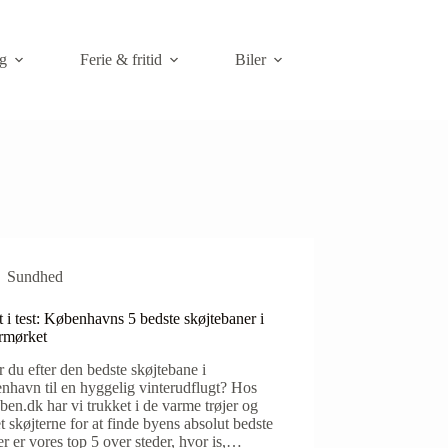
g
Ferie & fritid
Biler
Sundhed
 i test: Københavns 5 bedste skøjtebaner i
ermørket
 du efter den bedste skøjtebane i
nhavn til en hyggelig vinterudflugt? Hos
ben.dk har vi trukket i de varme trøjer og
t skøjterne for at finde byens absolut bedste
er er vores top 5 over steder, hvor is,…