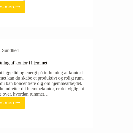
s mere
Bedst
i
test:
Københavns
5
bedste
skøjtebaner
i
Sundhed
vintermørket
tning af kontor i hjemmet
t ligge tid og energi på indretning af kontor i
et kan du skabe et produktivt og roligt rum,
 du kan koncentrere dig om hjemmearbejdet.
u indretter dit hjemmekontor, er det vigtigt at
e over, hvordan rummet…
s mere
Indretning
af
kontor
i
hjemmet