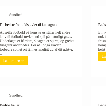
Sundhed
De bedste fodboldstøvler til kunstgræs
Bedst
At spille fodbold på kunstgræs stiller helt andre
En go
krav til fodboldstøvler end spil på naturligt græs.
nok t
Underlaget er hårdere, slitagen er større, og grebet
frost
fungerer anderledes. For at undgå skader,
komp
forbedre spillet og få mest muligt ud af dit udstyr,
hels
…
Læ
Læs mere
De
bedste
fodboldstøvler
til
kunstgræs
Sundhed
Bedste trailer
Beds