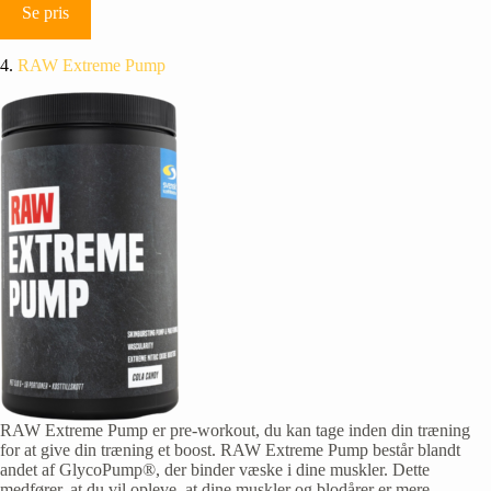
Se pris
4.
RAW Extreme Pump
RAW Extreme Pump er pre-workout, du kan tage inden din træning
for at give din træning et boost. RAW Extreme Pump består blandt
andet af GlycoPump®, der binder væske i dine muskler. Dette
medfører, at du vil opleve, at dine muskler og blodårer er mere