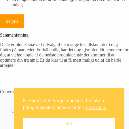
indtag.
Se pris
Sammenfatning
Dette er blot et snævert udvalg af de mange kosttilskud, der i dag
findes på markedet. Forhåbentlig har det dog gjort det lidt nemmere for
dig at vælge nogle af de bedste produkter, når det kommer til at
optimere din træning. Er du klar til at få mest muligt ud af dit hårde
arbejde?
Copyright © 2026 Testaben
Hjemmesiden bruger cookies. Testaben
påtager sig ikke ansvar for fejl.
Læs mere
Om
Artikler
Kontakt
Databeskyttelsepolitik
OK