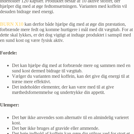
indeholder 120 kapsler. Produktet består af 10 aktive stoffer, der
hjælper dig med at øge fedtomsætningen. Varianten med koffein vil
desuden bidrage med energi.
BURN X10
kan derfor både hjælpe dig med at øge din præstation,
forbrænde mere fedt og komme hurtigere i mål med dit vægttab. For at
dette skal lykkes, er det dog vigtigt at indtage produktet i samspil med
en sund kost og være fysisk aktiv.
Fordele:
Det kan hjælpe dig med at forbrænde mere og sammen med en
sund kost dermed bidrage til vægttab.
Vælger du varianten med koffein, kan det give dig energi til at
træne mere effektivt.
Det indeholder elementer, der kan være med til at give
mæthedsfornemmelse og undertrykke din appetit.
Ulemper:
Det bør ikke anvendes som alternativ til en almindelig varieret
kost.
Det bør ikke bruges af gravide eller ammende.
Det høje indhold af koffein kan gøre dig utilpas ved for stort et