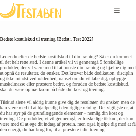
Skip
to
content
Bedste kosttilskud til træning [Bedst i Test 2022]
Leder du efter de bedste kosttilskud til din træning? Så er du kommet
til det helt rette sted. I denne artikel vil vi gennemgå 5 forskellige
produkter, der vil være med til at booste din træning og hjælpe dig med
at opnå de resultater, du ønsker. Det kræver både dedikation, disciplin
og ikke mindst vedholdenhed, uanset om du vil tabe dig, opbygge
muskelmasse eller præstere bedre, og foruden de bedste kosttilskud,
skal du være opmærksom på både din kost og træning.
Tilskud alene vil aldrig kunne give dig de resultater, du ønsker, men de
kan være med til at hjælpe dig i den rigtige retning. Det vigtigste er, at
du har styr på de grundlæggende elementer – nemlig din kost og
træning. De produkter, vi vil gennemgå, er forskellige tilskud, der kan
være med til at øge dit indtag af protein, men også hjælpe dig med at få
den energi, du har brug for, til at præstere i din træning.